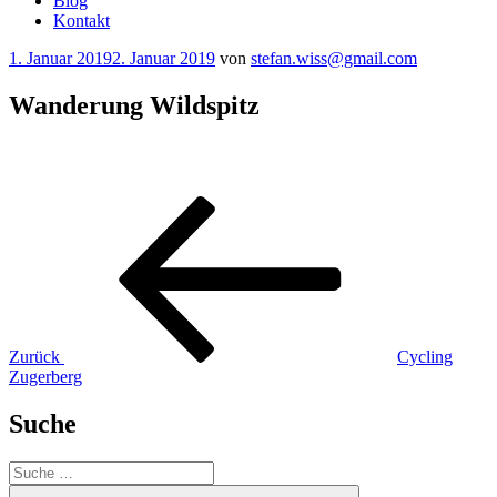
Blog
Kontakt
Veröffentlicht
1. Januar 2019
2. Januar 2019
von
stefan.wiss@gmail.com
am
Wanderung Wildspitz
Beitragsnavigation
Vorheriger
Beitrag
Zurück
Cycling
Zugerberg
Suche
Suche
nach:
Suche