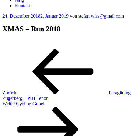
Blog
Kontakt
Veröffentlicht
24. Dezember 2018
2. Januar 2019
von
stefan.wiss@gmail.com
am
XMAS – Run 2018
Beitragsnavigation
Vorheriger
Beitrag
Zurück
Paragliding
Zugerberg – PHI Tenor
Nächster
Weiter
Cycling Gubel
Beitrag