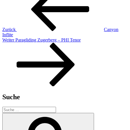
Zurück
Canyon
Inflite
Nächster
Weiter
Paragliding Zugerberg – PHI Tenor
Beitrag
Suche
Suche
nach:
Suche