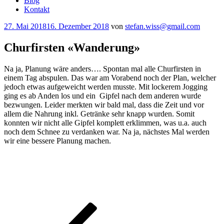
Blog
Kontakt
Veröffentlicht
27. Mai 2018
16. Dezember 2018
von
stefan.wiss@gmail.com
am
Churfirsten «Wanderung»
Na ja, Planung wäre anders…. Spontan mal alle Churfirsten in
einem Tag abspulen. Das war am Vorabend noch der Plan, welcher
jedoch etwas aufgeweicht werden musste. Mit lockerem Jogging
ging es ab Anden los und ein Gipfel nach dem anderen wurde
bezwungen. Leider merkten wir bald mal, dass die Zeit und vor
allem die Nahrung inkl. Getränke sehr knapp wurden. Somit
konnten wir nicht alle Gipfel komplett erklimmen, was u.a. auch
noch dem Schnee zu verdanken war. Na ja, nächstes Mal werden
wir eine bessere Planung machen.
Beitragsnavigation
Vorheriger
Beitrag