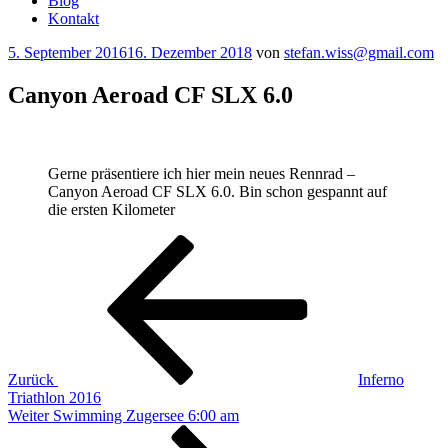
Blog
Kontakt
Veröffentlicht
5. September 2016
16. Dezember 2018
von
stefan.wiss@gmail.com
am
Canyon Aeroad CF SLX 6.0
Gerne präsentiere ich hier mein neues Rennrad –
Canyon Aeroad CF SLX 6.0. Bin schon gespannt auf
die ersten Kilometer
Beitragsnavigation
Vorheriger
Beitrag
Zurück
Inferno
Triathlon 2016
Nächster
Weiter
Swimming Zugersee 6:00 am
Beitrag